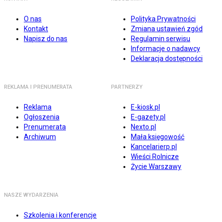
O nas
Polityka Prywatności
Kontakt
Zmiana ustawień zgód
Napisz do nas
Regulamin serwisu
Informacje o nadawcy
Deklaracja dostępności
REKLAMA I PRENUMERATA
PARTNERZY
Reklama
E-kiosk.pl
Ogłoszenia
E-gazety.pl
Prenumerata
Nexto.pl
Archiwum
Mała księgowość
Kancelarierp.pl
Wieści Rolnicze
Życie Warszawy
NASZE WYDARZENIA
Szkolenia i konferencje