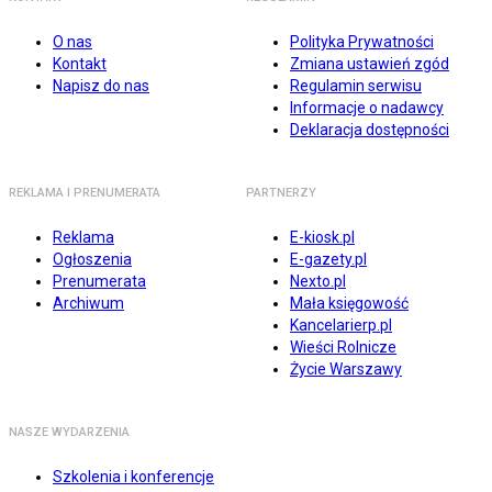
O nas
Polityka Prywatności
Kontakt
Zmiana ustawień zgód
Napisz do nas
Regulamin serwisu
Informacje o nadawcy
Deklaracja dostępności
REKLAMA I PRENUMERATA
PARTNERZY
Reklama
E-kiosk.pl
Ogłoszenia
E-gazety.pl
Prenumerata
Nexto.pl
Archiwum
Mała księgowość
Kancelarierp.pl
Wieści Rolnicze
Życie Warszawy
NASZE WYDARZENIA
Szkolenia i konferencje