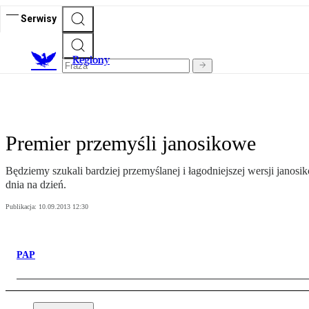
Serwisy
R
egiony
Premier przemyśli janosikowe
Będziemy szukali bardziej przemyślanej i łagodniejszej wersji janosi
dnia na dzień.
Publikacja:
10.09.2013 12:30
PAP