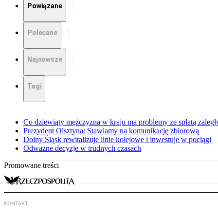
Powiązane
Polecane
Najnowsze
Tagi
Co dziewiąty mężczyzna w kraju ma problemy ze spłatą zaleg
Prezydent Olsztyna: Stawiamy na komunikację zbiorową
Dolny Śląsk rewitalizuje linie kolejowe i inwestuje w pociągi
Odważne decyzje w trudnych czasach
Promowane treści
KONTAKT