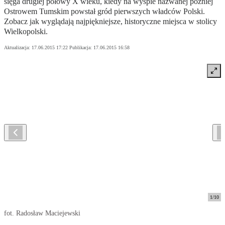
sięga drugiej połowy X wieku, kiedy na wyspie nazwanej później
Ostrowem Tumskim powstał gród pierwszych władców Polski.
Zobacz jak wyglądają najpiękniejsze, historyczne miejsca w stolicy
Wielkopolski.
Aktualizacja:
17.06.2015 17:22
Publikacja:
17.06.2015 16:58
1
/
10
fot. Radosław Maciejewski