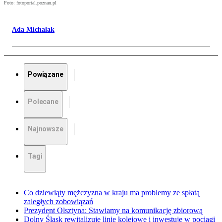
Foto: fotoportal.poznan.pl
Ada Michalak
Powiązane
Polecane
Najnowsze
Tagi
Co dziewiąty mężczyzna w kraju ma problemy ze spłatą
zaległych zobowiązań
Prezydent Olsztyna: Stawiamy na komunikację zbiorową
Dolny Śląsk rewitalizuje linie kolejowe i inwestuje w pociągi