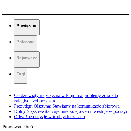
Powiązane
Polecane
Najnowsze
Tagi
Co dziewiąty mężczyzna w kraju ma problemy ze spłatą
zaległych zobowiązań
Prezydent Olsztyna: Stawiamy na komunikację zbiorową
Dolny Śląsk rewitalizuje linie kolejowe i inwestuje w pociągi
Odważne decyzje w trudnych czasach
Promowane treści