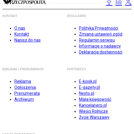
KONTAKT
REGULAMIN
O nas
Polityka Prywatności
Kontakt
Zmiana ustawień zgód
Napisz do nas
Regulamin serwisu
Informacje o nadawcy
Deklaracja dostępności
REKLAMA I PRENUMERATA
PARTNERZY
Reklama
E-kiosk.pl
Ogłoszenia
E-gazety.pl
Prenumerata
Nexto.pl
Archiwum
Mała księgowość
Kancelarierp.pl
Wieści Rolnicze
Życie Warszawy