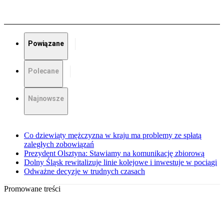
Powiązane
Polecane
Najnowsze
Co dziewiąty mężczyzna w kraju ma problemy ze spłatą
zaległych zobowiązań
Prezydent Olsztyna: Stawiamy na komunikację zbiorową
Dolny Śląsk rewitalizuje linie kolejowe i inwestuje w pociągi
Odważne decyzje w trudnych czasach
Promowane treści