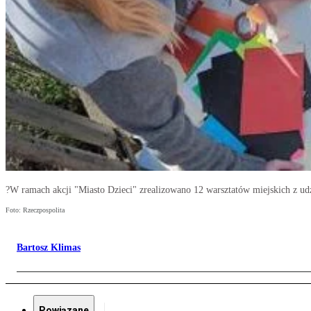
?W ramach akcji "Miasto Dzieci" zrealizowano 12 warsztatów miejskich z ud
Foto: Rzeczpospolita
Bartosz Klimas
Powiązane