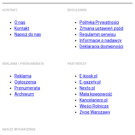
KONTAKT
REGULAMIN
O nas
Polityka Prywatności
Kontakt
Zmiana ustawień zgód
Napisz do nas
Regulamin serwisu
Informacje o nadawcy
Deklaracja dostępności
REKLAMA I PRENUMERATA
PARTNERZY
Reklama
E-kiosk.pl
Ogłoszenia
E-gazety.pl
Prenumerata
Nexto.pl
Archiwum
Mała księgowość
Kancelarierp.pl
Wieści Rolnicze
Życie Warszawy
NASZE WYDARZENIA