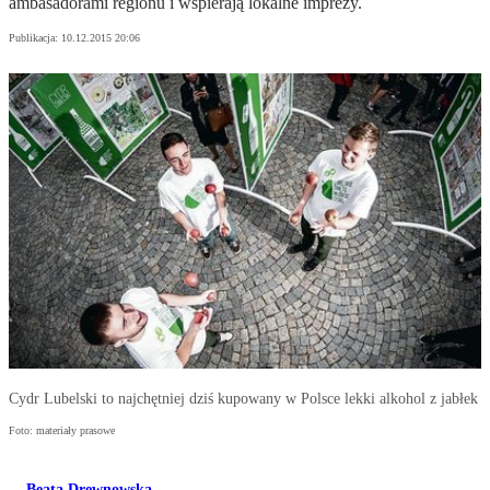
ambasadorami regionu i wspierają lokalne imprezy.
Publikacja:
10.12.2015 20:06
Cydr Lubelski to najchętniej dziś kupowany w Polsce lekki alkohol z jabłek
Foto: materiały prasowe
Beata Drewnowska