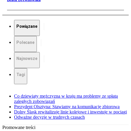
Powiązane
Polecane
Najnowsze
Tagi
Co dziewiąty mężczyzna w kraju ma problemy ze spłatą
zaległych zobowiązań
Prezydent Olsztyna: Stawiamy na komunikację zbiorową
Dolny Śląsk rewitalizuje linie kolejowe i inwestuje w pociągi
Odważne decyzje w trudnych czasach
Promowane treści