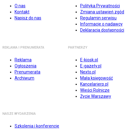
O nas
Polityka Prywatności
Kontakt
Zmiana ustawień zgód
Napisz do nas
Regulamin serwisu
Informacje o nadawcy
Deklaracja dostępności
REKLAMA I PRENUMERATA
PARTNERZY
Reklama
E-kiosk.pl
Ogłoszenia
E-gazety.pl
Prenumerata
Nexto.pl
Archiwum
Mała księgowość
Kancelarierp.pl
Wieści Rolnicze
Życie Warszawy
NASZE WYDARZENIA
Szkolenia i konferencje