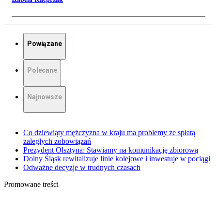
Powiązane
Polecane
Najnowsze
Co dziewiąty mężczyzna w kraju ma problemy ze spłatą
zaległych zobowiązań
Prezydent Olsztyna: Stawiamy na komunikację zbiorową
Dolny Śląsk rewitalizuje linie kolejowe i inwestuje w pociągi
Odważne decyzje w trudnych czasach
Promowane treści