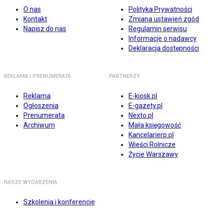
O nas
Polityka Prywatności
Kontakt
Zmiana ustawień zgód
Napisz do nas
Regulamin serwisu
Informacje o nadawcy
Deklaracja dostępności
REKLAMA I PRENUMERATA
PARTNERZY
Reklama
E-kiosk.pl
Ogłoszenia
E-gazety.pl
Prenumerata
Nexto.pl
Archiwum
Mała księgowość
Kancelarierp.pl
Wieści Rolnicze
Życie Warszawy
NASZE WYDARZENIA
Szkolenia i konferencje