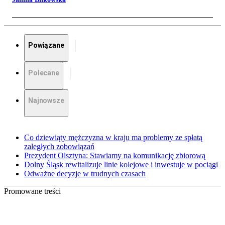
Powiązane
Polecane
Najnowsze
Co dziewiąty mężczyzna w kraju ma problemy ze spłatą
zaległych zobowiązań
Prezydent Olsztyna: Stawiamy na komunikację zbiorową
Dolny Śląsk rewitalizuje linie kolejowe i inwestuje w pociągi
Odważne decyzje w trudnych czasach
Promowane treści