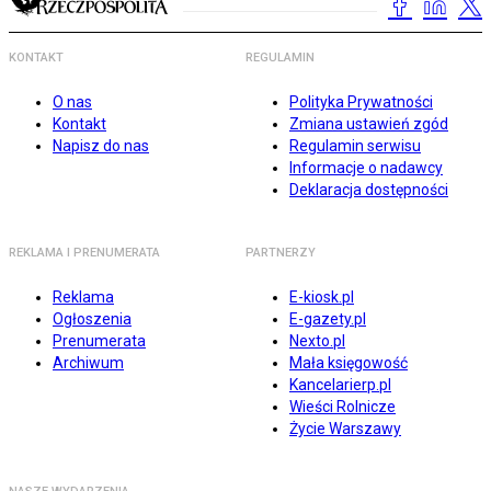
KONTAKT
REGULAMIN
O nas
Polityka Prywatności
Kontakt
Zmiana ustawień zgód
Napisz do nas
Regulamin serwisu
Informacje o nadawcy
Deklaracja dostępności
REKLAMA I PRENUMERATA
PARTNERZY
Reklama
E-kiosk.pl
Ogłoszenia
E-gazety.pl
Prenumerata
Nexto.pl
Archiwum
Mała księgowość
Kancelarierp.pl
Wieści Rolnicze
Życie Warszawy