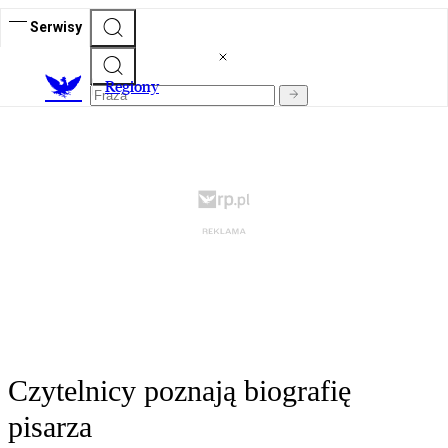
Serwisy
R
egiony
Czytelnicy poznają biografię
pisarza