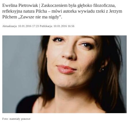
Ewelina Pietrowiak | Zaskoczeniem była głęboko filozoficzna,
refleksyjna natura Pilcha – mówi autorka wywiadu rzeki z Jerzym
Pilchem „Zawsze nie ma nigdy”.
Aktualizacja:
10.01.2016 17:23
Publikacja:
10.01.2016 16:56
Foto: materiały prasowe