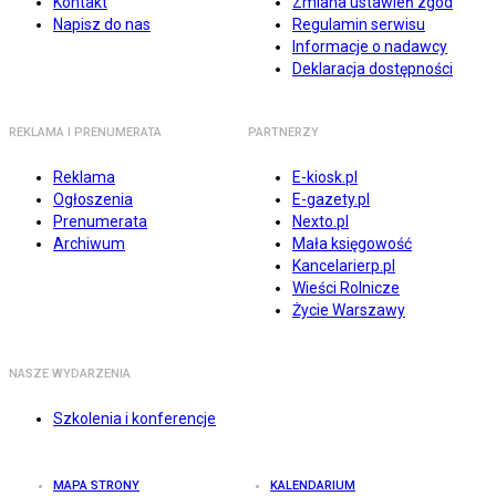
Kontakt
Zmiana ustawień zgód
Napisz do nas
Regulamin serwisu
Informacje o nadawcy
Deklaracja dostępności
REKLAMA I PRENUMERATA
PARTNERZY
Reklama
E-kiosk.pl
Ogłoszenia
E-gazety.pl
Prenumerata
Nexto.pl
Archiwum
Mała księgowość
Kancelarierp.pl
Wieści Rolnicze
Życie Warszawy
NASZE WYDARZENIA
Szkolenia i konferencje
MAPA STRONY
KALENDARIUM