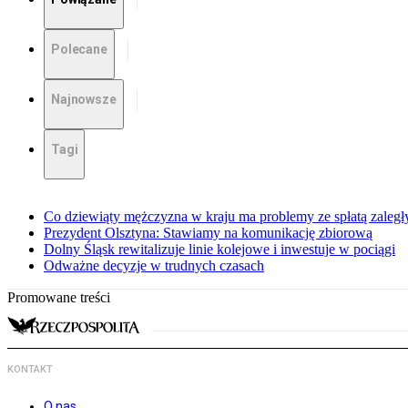
Polecane
Najnowsze
Tagi
Co dziewiąty mężczyzna w kraju ma problemy ze spłatą zaleg
Prezydent Olsztyna: Stawiamy na komunikację zbiorową
Dolny Śląsk rewitalizuje linie kolejowe i inwestuje w pociągi
Odważne decyzje w trudnych czasach
Promowane treści
KONTAKT
O nas