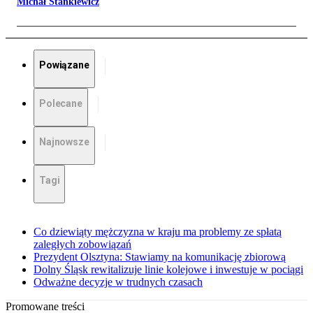
Michał Stankiewicz
Powiązane
Polecane
Najnowsze
Tagi
Co dziewiąty mężczyzna w kraju ma problemy ze spłatą
zaległych zobowiązań
Prezydent Olsztyna: Stawiamy na komunikację zbiorową
Dolny Śląsk rewitalizuje linie kolejowe i inwestuje w pociągi
Odważne decyzje w trudnych czasach
Promowane treści