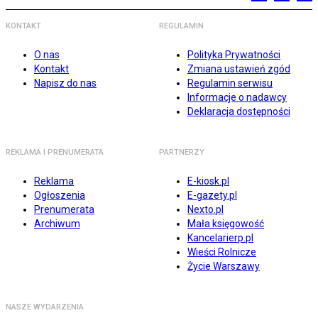
KONTAKT
REGULAMIN
O nas
Polityka Prywatności
Kontakt
Zmiana ustawień zgód
Napisz do nas
Regulamin serwisu
Informacje o nadawcy
Deklaracja dostępności
REKLAMA I PRENUMERATA
PARTNERZY
Reklama
E-kiosk.pl
Ogłoszenia
E-gazety.pl
Prenumerata
Nexto.pl
Archiwum
Mała księgowość
Kancelarierp.pl
Wieści Rolnicze
Życie Warszawy
NASZE WYDARZENIA