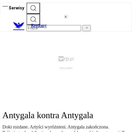
Serwisy
R
egiony
Antygala kontra Antygala
Doki rozdane. Artyści wyróżnieni. Antygala zakończona.