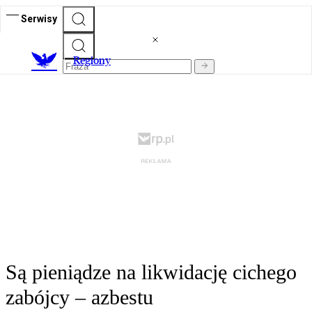
Serwisy
R
egiony
Są pieniądze na likwidację cichego
zabójcy – azbestu