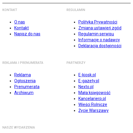
KONTAKT
REGULAMIN
O nas
Polityka Prywatności
Kontakt
Zmiana ustawień zgód
Napisz do nas
Regulamin serwisu
Informacje o nadawcy
Deklaracja dostępności
REKLAMA I PRENUMERATA
PARTNERZY
Reklama
E-kiosk.pl
Ogłoszenia
E-gazety.pl
Prenumerata
Nexto.pl
Archiwum
Mała księgowość
Kancelarierp.pl
Wieści Rolnicze
Życie Warszawy
NASZE WYDARZENIA