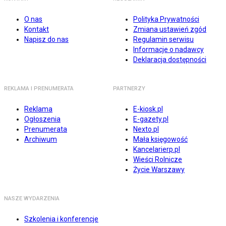
O nas
Polityka Prywatności
Kontakt
Zmiana ustawień zgód
Napisz do nas
Regulamin serwisu
Informacje o nadawcy
Deklaracja dostępności
REKLAMA I PRENUMERATA
PARTNERZY
Reklama
E-kiosk.pl
Ogłoszenia
E-gazety.pl
Prenumerata
Nexto.pl
Archiwum
Mała księgowość
Kancelarierp.pl
Wieści Rolnicze
Życie Warszawy
NASZE WYDARZENIA
Szkolenia i konferencje