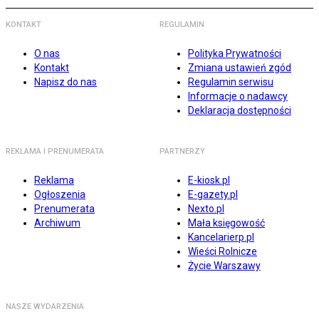
KONTAKT
REGULAMIN
O nas
Polityka Prywatności
Kontakt
Zmiana ustawień zgód
Napisz do nas
Regulamin serwisu
Informacje o nadawcy
Deklaracja dostępności
REKLAMA I PRENUMERATA
PARTNERZY
Reklama
E-kiosk.pl
Ogłoszenia
E-gazety.pl
Prenumerata
Nexto.pl
Archiwum
Mała księgowość
Kancelarierp.pl
Wieści Rolnicze
Życie Warszawy
NASZE WYDARZENIA