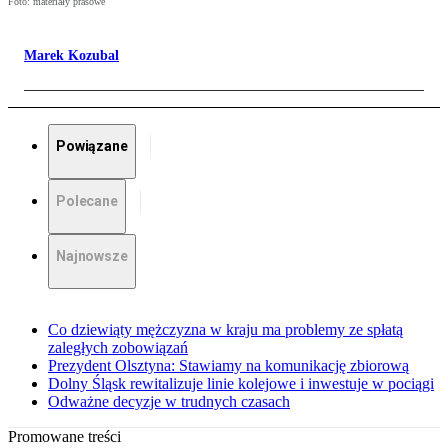
Foto: materiały prasowe
Marek Kozubal
Powiązane
Polecane
Najnowsze
Co dziewiąty mężczyzna w kraju ma problemy ze spłatą
zaległych zobowiązań
Prezydent Olsztyna: Stawiamy na komunikację zbiorową
Dolny Śląsk rewitalizuje linie kolejowe i inwestuje w pociągi
Odważne decyzje w trudnych czasach
Promowane treści