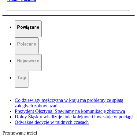
Powiązane
Polecane
Najnowsze
Tagi
Co dziewiąty mężczyzna w kraju ma problemy ze spłatą
zaległych zobowiązań
Prezydent Olsztyna: Stawiamy na komunikację zbiorową
Dolny Śląsk rewitalizuje linie kolejowe i inwestuje w pociągi
Odważne decyzje w trudnych czasach
Promowane treści