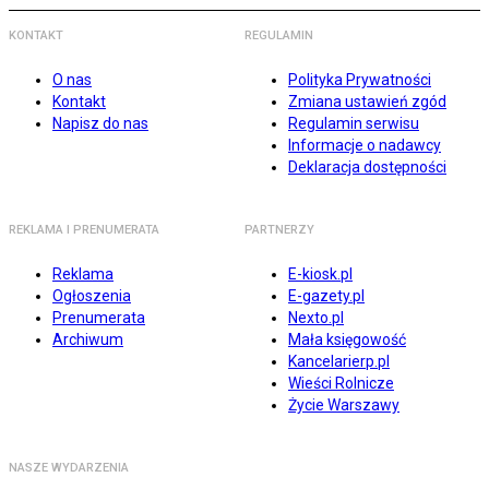
KONTAKT
REGULAMIN
O nas
Polityka Prywatności
Kontakt
Zmiana ustawień zgód
Napisz do nas
Regulamin serwisu
Informacje o nadawcy
Deklaracja dostępności
REKLAMA I PRENUMERATA
PARTNERZY
Reklama
E-kiosk.pl
Ogłoszenia
E-gazety.pl
Prenumerata
Nexto.pl
Archiwum
Mała księgowość
Kancelarierp.pl
Wieści Rolnicze
Życie Warszawy
NASZE WYDARZENIA