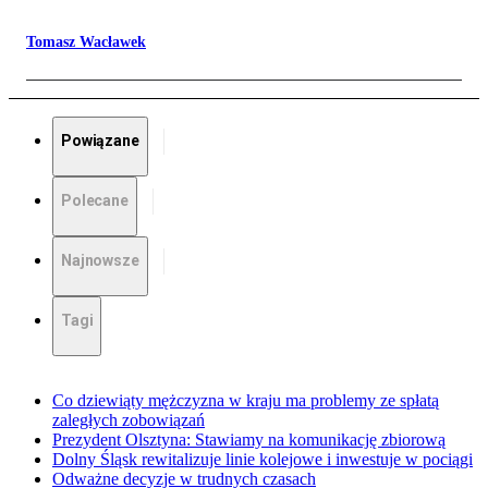
Tomasz Wacławek
Powiązane
Polecane
Najnowsze
Tagi
Co dziewiąty mężczyzna w kraju ma problemy ze spłatą
zaległych zobowiązań
Prezydent Olsztyna: Stawiamy na komunikację zbiorową
Dolny Śląsk rewitalizuje linie kolejowe i inwestuje w pociągi
Odważne decyzje w trudnych czasach