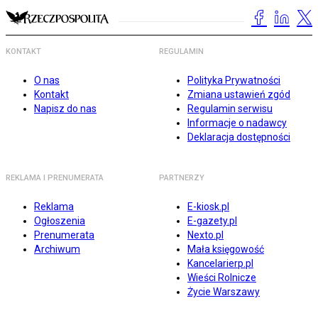
KONTAKT
REGULAMIN
O nas
Polityka Prywatności
Kontakt
Zmiana ustawień zgód
Napisz do nas
Regulamin serwisu
Informacje o nadawcy
Deklaracja dostępności
REKLAMA I PRENUMERATA
PARTNERZY
Reklama
E-kiosk.pl
Ogłoszenia
E-gazety.pl
Prenumerata
Nexto.pl
Archiwum
Mała księgowość
Kancelarierp.pl
Wieści Rolnicze
Życie Warszawy