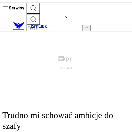
Serwisy
R
egiony
Trudno mi schować ambicje do
szafy