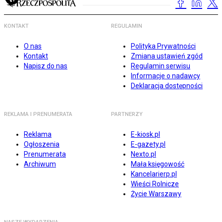
KONTAKT
REGULAMIN
O nas
Polityka Prywatności
Kontakt
Zmiana ustawień zgód
Napisz do nas
Regulamin serwisu
Informacje o nadawcy
Deklaracja dostępności
REKLAMA I PRENUMERATA
PARTNERZY
Reklama
E-kiosk.pl
Ogłoszenia
E-gazety.pl
Prenumerata
Nexto.pl
Archiwum
Mała księgowość
Kancelarierp.pl
Wieści Rolnicze
Życie Warszawy