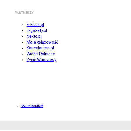
PARTNERZY
E-kiosk.pl
E-gazety.pl
Nexto.pl
Mała księgowość
Kancelarierp.pl
Wieści Rolnicze
Życie Warszawy
KALENDARIUM