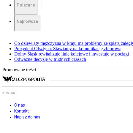
Polecane
Najnowsze
Co dziewiąty mężczyzna w kraju ma problemy ze spłatą zaleg
Prezydent Olsztyna: Stawiamy na komunikację zbiorową
Dolny Śląsk rewitalizuje linie kolejowe i inwestuje w pociągi
Odważne decyzje w trudnych czasach
Promowane treści
KONTAKT
O nas
Kontakt
Napisz do nas