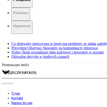
Polecane
Najnowsze
Co dziewiąty mężczyzna w kraju ma problemy ze spłatą zaleg
Prezydent Olsztyna: Stawiamy na komunikację zbiorową
Dolny Śląsk rewitalizuje linie kolejowe i inwestuje w pociągi
Odważne decyzje w trudnych czasach
Promowane treści
KONTAKT
O nas
Kontakt
Napisz do nas