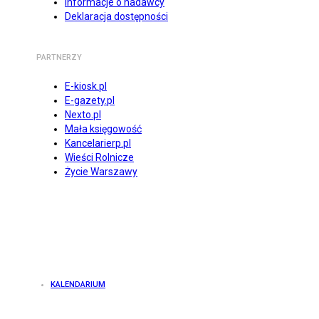
Informacje o nadawcy
Deklaracja dostępności
PARTNERZY
E-kiosk.pl
E-gazety.pl
Nexto.pl
Mała księgowość
Kancelarierp.pl
Wieści Rolnicze
Życie Warszawy
KALENDARIUM