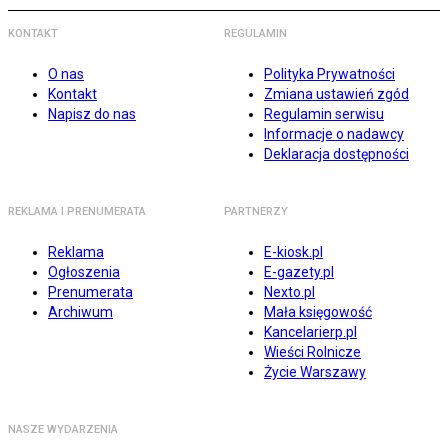
KONTAKT
REGULAMIN
O nas
Polityka Prywatności
Kontakt
Zmiana ustawień zgód
Napisz do nas
Regulamin serwisu
Informacje o nadawcy
Deklaracja dostępności
REKLAMA I PRENUMERATA
PARTNERZY
Reklama
E-kiosk.pl
Ogłoszenia
E-gazety.pl
Prenumerata
Nexto.pl
Archiwum
Mała księgowość
Kancelarierp.pl
Wieści Rolnicze
Życie Warszawy
NASZE WYDARZENIA