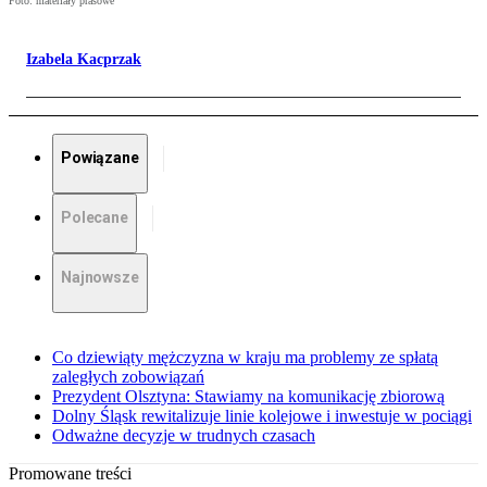
Foto: materiały prasowe
Izabela Kacprzak
Powiązane
Polecane
Najnowsze
Co dziewiąty mężczyzna w kraju ma problemy ze spłatą
zaległych zobowiązań
Prezydent Olsztyna: Stawiamy na komunikację zbiorową
Dolny Śląsk rewitalizuje linie kolejowe i inwestuje w pociągi
Odważne decyzje w trudnych czasach
Promowane treści