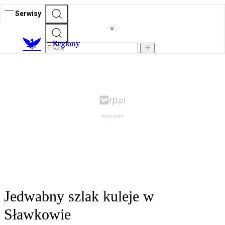
Serwisy
R
egiony
Jedwabny szlak kuleje w
Sławkowie