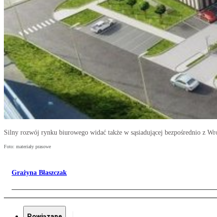
Silny rozwój rynku biurowego widać także w sąsiadującej bezpośrednio z Wr
Foto: materiały prasowe
Grażyna Błaszczak
Powiązane