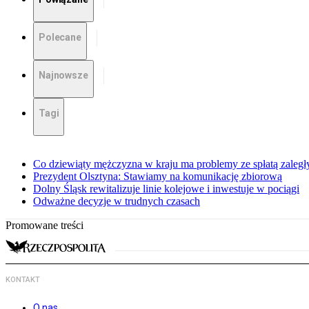
Polecane
Najnowsze
Tagi
Co dziewiąty mężczyzna w kraju ma problemy ze spłatą zaleg
Prezydent Olsztyna: Stawiamy na komunikację zbiorową
Dolny Śląsk rewitalizuje linie kolejowe i inwestuje w pociągi
Odważne decyzje w trudnych czasach
Promowane treści
KONTAKT
O nas