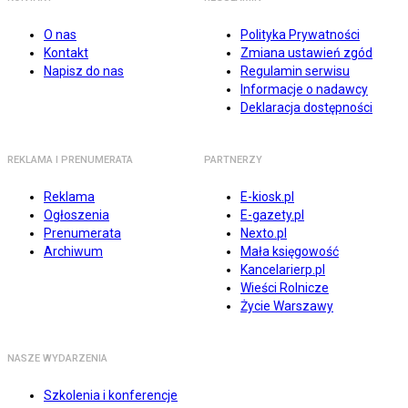
O nas
Polityka Prywatności
Kontakt
Zmiana ustawień zgód
Napisz do nas
Regulamin serwisu
Informacje o nadawcy
Deklaracja dostępności
REKLAMA I PRENUMERATA
PARTNERZY
Reklama
E-kiosk.pl
Ogłoszenia
E-gazety.pl
Prenumerata
Nexto.pl
Archiwum
Mała księgowość
Kancelarierp.pl
Wieści Rolnicze
Życie Warszawy
NASZE WYDARZENIA
Szkolenia i konferencje