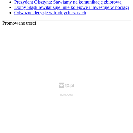
Prezydent Olsztyna: Stawiamy na komunikację zbiorową
Dolny Śląsk rewitalizuje linie kolejowe i inwestuje w pociągi
Odważne decyzje w trudnych czasach
Promowane treści