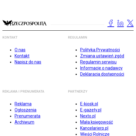
KONTAKT
REGULAMIN
O nas
Polityka Prywatności
Kontakt
Zmiana ustawień zgód
Napisz do nas
Regulamin serwisu
Informacje o nadawcy
Deklaracja dostępności
REKLAMA I PRENUMERATA
PARTNERZY
Reklama
E-kiosk.pl
Ogłoszenia
E-gazety.pl
Prenumerata
Nexto.pl
Archiwum
Mała księgowość
Kancelarierp.pl
Wieści Rolnicze