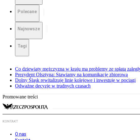
Polecane
Najnowsze
Tagi
Co dziewiąty mężczyzna w kraju ma problemy ze spłatą zaleg
Prezydent Olsztyna: Stawiamy na komunikację zbiorową
Dolny Śląsk rewitalizuje linie kolejowe i inwestuje w pociągi
Odważne decyzje w trudnych czasach
Promowane treści
KONTAKT
O nas