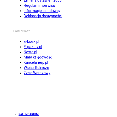
Zmiana ustawień zgód
Regulamin serwisu
Informacje o nadawcy
Deklaracja dostępności
PARTNERZY
E-kiosk.pl
E-gazety.pl
Nexto.pl
Mała księgowość
Kancelarierp.pl
Wieści Rolnicze
Życie Warszawy
KALENDARIUM