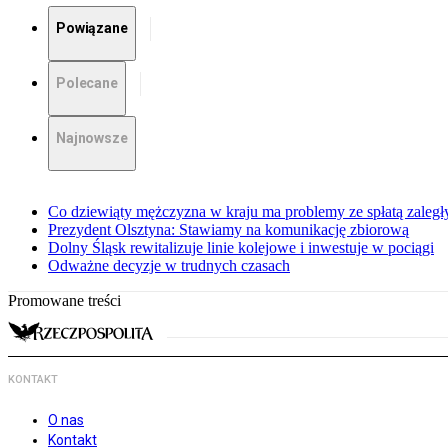
Powiązane
Polecane
Najnowsze
Co dziewiąty mężczyzna w kraju ma problemy ze spłatą zaleg
Prezydent Olsztyna: Stawiamy na komunikację zbiorową
Dolny Śląsk rewitalizuje linie kolejowe i inwestuje w pociągi
Odważne decyzje w trudnych czasach
Promowane treści
KONTAKT
O nas
Kontakt