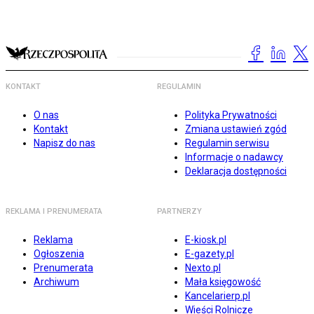
KONTAKT
REGULAMIN
O nas
Polityka Prywatności
Kontakt
Zmiana ustawień zgód
Napisz do nas
Regulamin serwisu
Informacje o nadawcy
Deklaracja dostępności
REKLAMA I PRENUMERATA
PARTNERZY
Reklama
E-kiosk.pl
Ogłoszenia
E-gazety.pl
Prenumerata
Nexto.pl
Archiwum
Mała księgowość
Kancelarierp.pl
Wieści Rolnicze