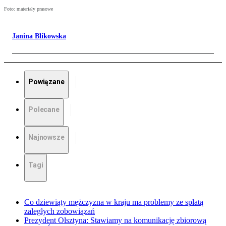
Foto: materiały prasowe
Janina Blikowska
Powiązane
Polecane
Najnowsze
Tagi
Co dziewiąty mężczyzna w kraju ma problemy ze spłatą
zaległych zobowiązań
Prezydent Olsztyna: Stawiamy na komunikację zbiorową