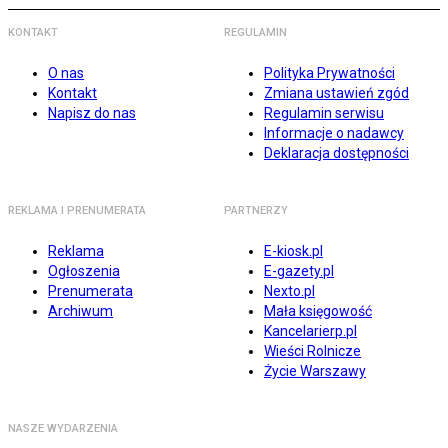
KONTAKT
REGULAMIN
O nas
Polityka Prywatności
Kontakt
Zmiana ustawień zgód
Napisz do nas
Regulamin serwisu
Informacje o nadawcy
Deklaracja dostępności
REKLAMA I PRENUMERATA
PARTNERZY
Reklama
E-kiosk.pl
Ogłoszenia
E-gazety.pl
Prenumerata
Nexto.pl
Archiwum
Mała księgowość
Kancelarierp.pl
Wieści Rolnicze
Życie Warszawy
NASZE WYDARZENIA