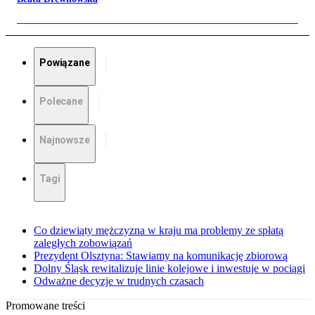
Powiązane
Polecane
Najnowsze
Tagi
Co dziewiąty mężczyzna w kraju ma problemy ze spłatą
zaległych zobowiązań
Prezydent Olsztyna: Stawiamy na komunikację zbiorową
Dolny Śląsk rewitalizuje linie kolejowe i inwestuje w pociągi
Odważne decyzje w trudnych czasach
Promowane treści