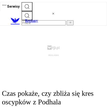
Serwisy
R
egiony
Czas pokaże, czy zbliża się kres
oscypków z Podhala