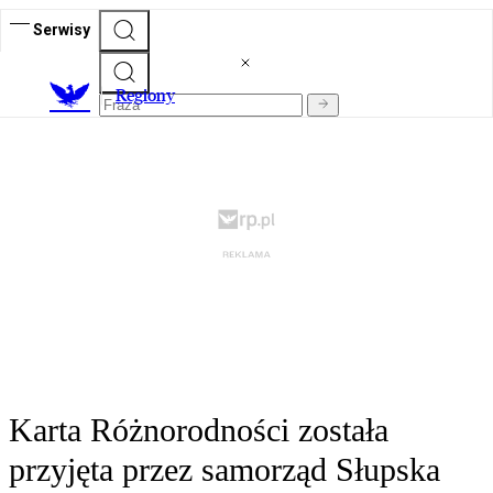
Serwisy
R
egiony
Karta Różnorodności została
przyjęta przez samorząd Słupska