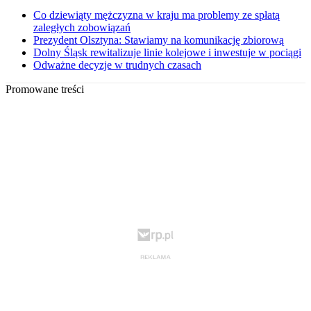
Co dziewiąty mężczyzna w kraju ma problemy ze spłatą
zaległych zobowiązań
Prezydent Olsztyna: Stawiamy na komunikację zbiorową
Dolny Śląsk rewitalizuje linie kolejowe i inwestuje w pociągi
Odważne decyzje w trudnych czasach
Promowane treści