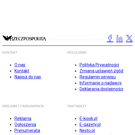
KONTAKT
REGULAMIN
O nas
Polityka Prywatności
Kontakt
Zmiana ustawień zgód
Napisz do nas
Regulamin serwisu
Informacje o nadawcy
Deklaracja dostępności
REKLAMA I PRENUMERATA
PARTNERZY
Reklama
E-kiosk.pl
Ogłoszenia
E-gazety.pl
Prenumerata
Nexto.pl