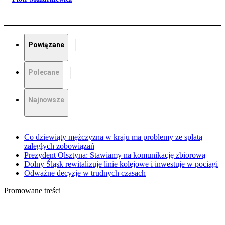
Powiązane
Polecane
Najnowsze
Co dziewiąty mężczyzna w kraju ma problemy ze spłatą
zaległych zobowiązań
Prezydent Olsztyna: Stawiamy na komunikację zbiorową
Dolny Śląsk rewitalizuje linie kolejowe i inwestuje w pociągi
Odważne decyzje w trudnych czasach
Promowane treści