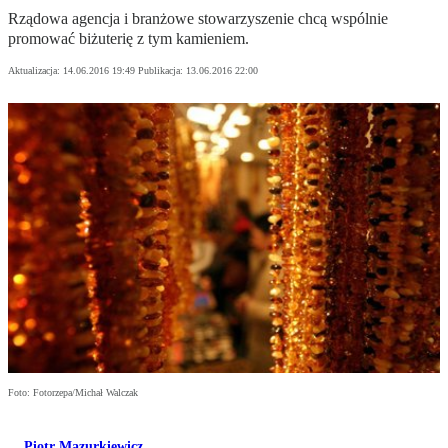
Rządowa agencja i branżowe stowarzyszenie chcą wspólnie
promować biżuterię z tym kamieniem.
Aktualizacja:
14.06.2016 19:49
Publikacja:
13.06.2016 22:00
Foto: Fotorzepa/Michał Walczak
Piotr Mazurkiewicz