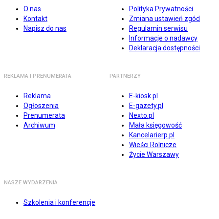
O nas
Polityka Prywatności
Kontakt
Zmiana ustawień zgód
Napisz do nas
Regulamin serwisu
Informacje o nadawcy
Deklaracja dostępności
REKLAMA I PRENUMERATA
PARTNERZY
Reklama
E-kiosk.pl
Ogłoszenia
E-gazety.pl
Prenumerata
Nexto.pl
Archiwum
Mała księgowość
Kancelarierp.pl
Wieści Rolnicze
Życie Warszawy
NASZE WYDARZENIA
Szkolenia i konferencje