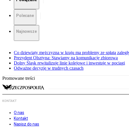
Polecane
Najnowsze
Co dziewiąty mężczyzna w kraju ma problemy ze spłatą zaleg
Prezydent Olsztyna: Stawiamy na komunikację zbiorową
Dolny Śląsk rewitalizuje linie kolejowe i inwestuje w pociągi
Odważne decyzje w trudnych czasach
Promowane treści
KONTAKT
O nas
Kontakt
Napisz do nas