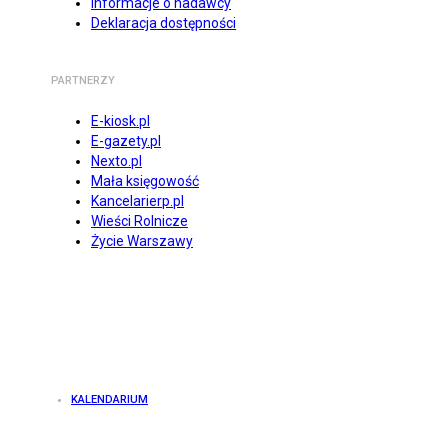
Informacje o nadawcy
Deklaracja dostępności
PARTNERZY
E-kiosk.pl
E-gazety.pl
Nexto.pl
Mała księgowość
Kancelarierp.pl
Wieści Rolnicze
Życie Warszawy
KALENDARIUM