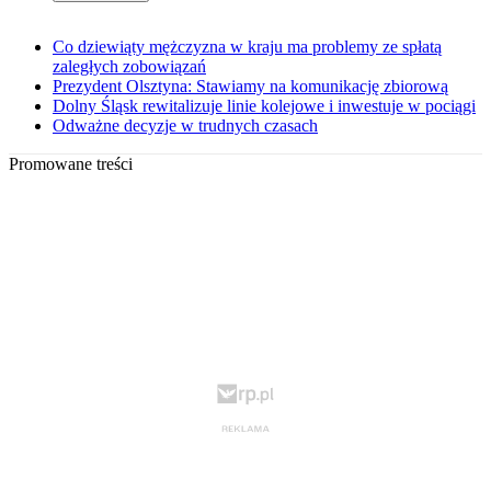
Co dziewiąty mężczyzna w kraju ma problemy ze spłatą
zaległych zobowiązań
Prezydent Olsztyna: Stawiamy na komunikację zbiorową
Dolny Śląsk rewitalizuje linie kolejowe i inwestuje w pociągi
Odważne decyzje w trudnych czasach
Promowane treści