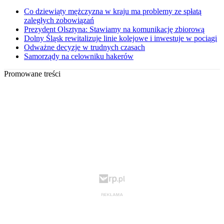
Co dziewiąty mężczyzna w kraju ma problemy ze spłatą
zaległych zobowiązań
Prezydent Olsztyna: Stawiamy na komunikację zbiorową
Dolny Śląsk rewitalizuje linie kolejowe i inwestuje w pociągi
Odważne decyzje w trudnych czasach
Samorządy na celowniku hakerów
Promowane treści