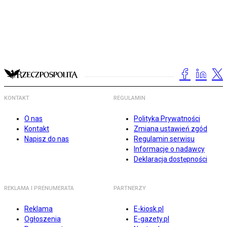
KONTAKT
REGULAMIN
O nas
Polityka Prywatności
Kontakt
Zmiana ustawień zgód
Napisz do nas
Regulamin serwisu
Informacje o nadawcy
Deklaracja dostępności
REKLAMA I PRENUMERATA
PARTNERZY
Reklama
E-kiosk.pl
Ogłoszenia
E-gazety.pl