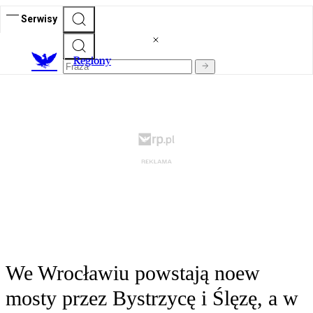
Serwisy
R
egiony
We Wrocławiu powstają noew
mosty przez Bystrzycę i Ślęzę, a w