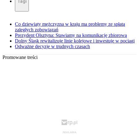
Tagi
Co dziewiąty mężczyzna w kraju ma problemy ze spłatą
zaległych zobowiązań
Prezydent Olsztyna: Stawiamy na komunikację zbiorową
Dolny Śląsk rewitalizuje linie kolejowe i inwestuje w pociągi
Odważne decyzje w trudnych czasach
Promowane treści