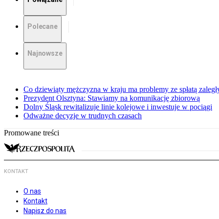
Polecane
Najnowsze
Co dziewiąty mężczyzna w kraju ma problemy ze spłatą zaleg
Prezydent Olsztyna: Stawiamy na komunikację zbiorową
Dolny Śląsk rewitalizuje linie kolejowe i inwestuje w pociągi
Odważne decyzje w trudnych czasach
Promowane treści
KONTAKT
O nas
Kontakt
Napisz do nas