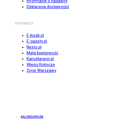
Informacje o nadawcy
Deklaracja dostępności
PARTNERZY
E-kiosk.pl
E-gazety.pl
Nexto.pl
Mała księgowość
Kancelarierp.pl
Wieści Rolnicze
Życie Warszawy
KALENDARIUM