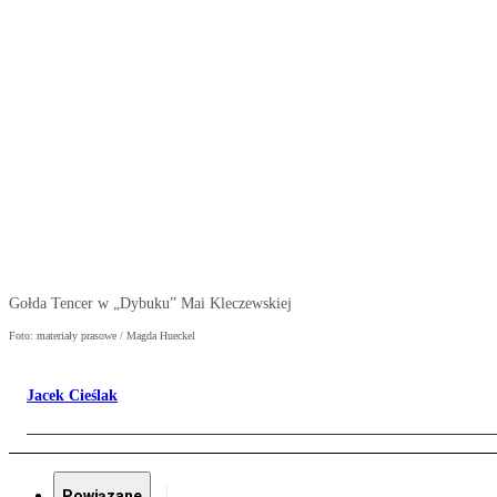
Gołda Tencer w „Dybuku” Mai Kleczewskiej
Foto: materiały prasowe / Magda Hueckel
Jacek Cieślak
Powiązane