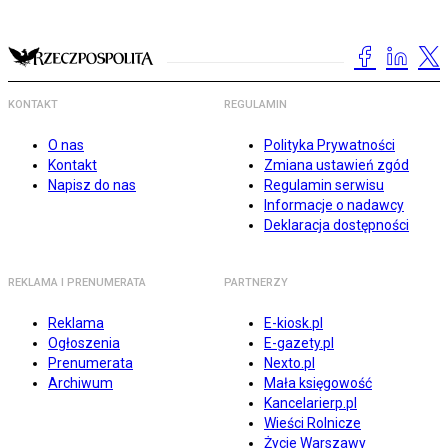
KONTAKT
REGULAMIN
O nas
Polityka Prywatności
Kontakt
Zmiana ustawień zgód
Napisz do nas
Regulamin serwisu
Informacje o nadawcy
Deklaracja dostępności
REKLAMA I PRENUMERATA
PARTNERZY
Reklama
E-kiosk.pl
Ogłoszenia
E-gazety.pl
Prenumerata
Nexto.pl
Archiwum
Mała księgowość
Kancelarierp.pl
Wieści Rolnicze
Życie Warszawy