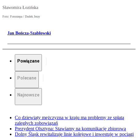
Sławomira Łozińska
Foto: Fotorzepa / Dudek Jerzy
Jan Bończa-Szabłowski
Powiązane
Polecane
Najnowsze
Co dziewiąty mężczyzna w kraju ma problemy ze spłatą
zaległych zobowiązań
Prezydent Olsztyna: Stawiamy na komunikację zbiorową
Dolny Śląsk rewitalizuje linie kolejowe i inwestuje w pociągi