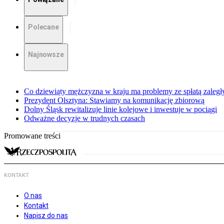
Polecane
Najnowsze
Co dziewiąty mężczyzna w kraju ma problemy ze spłatą zaleg
Prezydent Olsztyna: Stawiamy na komunikację zbiorową
Dolny Śląsk rewitalizuje linie kolejowe i inwestuje w pociągi
Odważne decyzje w trudnych czasach
Promowane treści
KONTAKT
O nas
Kontakt
Napisz do nas