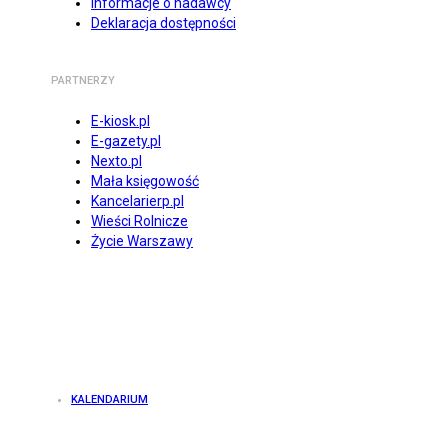
Informacje o nadawcy
Deklaracja dostępności
PARTNERZY
E-kiosk.pl
E-gazety.pl
Nexto.pl
Mała księgowość
Kancelarierp.pl
Wieści Rolnicze
Życie Warszawy
KALENDARIUM