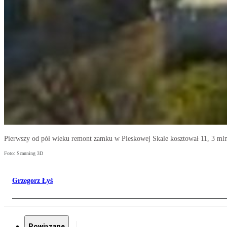
Pierwszy od pół wieku remont zamku w Pieskowej Skale kosztował 11, 3 mln
Foto: Scanning 3D
Grzegorz Łyś
Powiązane