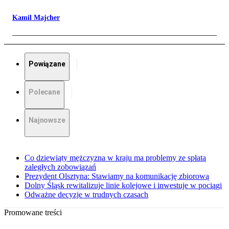
Kamil Majcher
Powiązane
Polecane
Najnowsze
Co dziewiąty mężczyzna w kraju ma problemy ze spłatą
zaległych zobowiązań
Prezydent Olsztyna: Stawiamy na komunikację zbiorową
Dolny Śląsk rewitalizuje linie kolejowe i inwestuje w pociągi
Odważne decyzje w trudnych czasach
Promowane treści