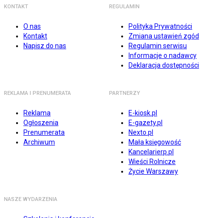
KONTAKT
REGULAMIN
O nas
Polityka Prywatności
Kontakt
Zmiana ustawień zgód
Napisz do nas
Regulamin serwisu
Informacje o nadawcy
Deklaracja dostępności
REKLAMA I PRENUMERATA
PARTNERZY
Reklama
E-kiosk.pl
Ogłoszenia
E-gazety.pl
Prenumerata
Nexto.pl
Archiwum
Mała księgowość
Kancelarierp.pl
Wieści Rolnicze
Życie Warszawy
NASZE WYDARZENIA