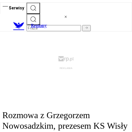
Serwisy
R
egiony
Rozmowa z Grzegorzem
Nowosadzkim, prezesem KS Wisły