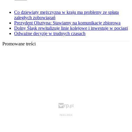
Co dziewiąty mężczyzna w kraju ma problemy ze spłatą
zaległych zobowiązań
Prezydent Olsztyna: Stawiamy na komunikację zbiorową
Dolny Śląsk rewitalizuje linie kolejowe i inwestuje w pociągi
Odważne decyzje w trudnych czasach
Promowane treści