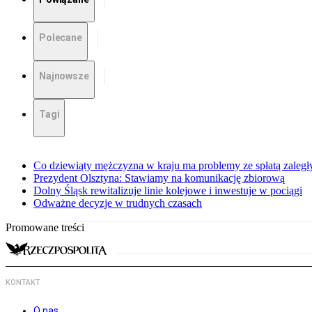
Polecane
Najnowsze
Tagi
Co dziewiąty mężczyzna w kraju ma problemy ze spłatą zaleg
Prezydent Olsztyna: Stawiamy na komunikację zbiorową
Dolny Śląsk rewitalizuje linie kolejowe i inwestuje w pociągi
Odważne decyzje w trudnych czasach
Promowane treści
KONTAKT
O nas