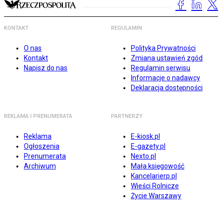
KONTAKT
REGULAMIN
O nas
Polityka Prywatności
Kontakt
Zmiana ustawień zgód
Napisz do nas
Regulamin serwisu
Informacje o nadawcy
Deklaracja dostępności
REKLAMA I PRENUMERATA
PARTNERZY
Reklama
E-kiosk.pl
Ogłoszenia
E-gazety.pl
Prenumerata
Nexto.pl
Archiwum
Mała księgowość
Kancelarierp.pl
Wieści Rolnicze
Życie Warszawy