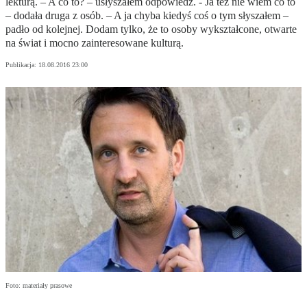
lekturą. – A co to? – usłyszałem odpowiedź. - Ja też nie wiem co to
– dodała druga z osób. – A ja chyba kiedyś coś o tym słyszałem –
padło od kolejnej. Dodam tylko, że to osoby wykształcone, otwarte
na świat i mocno zainteresowane kulturą.
Publikacja:
18.08.2016 23:00
Foto: materiały prasowe