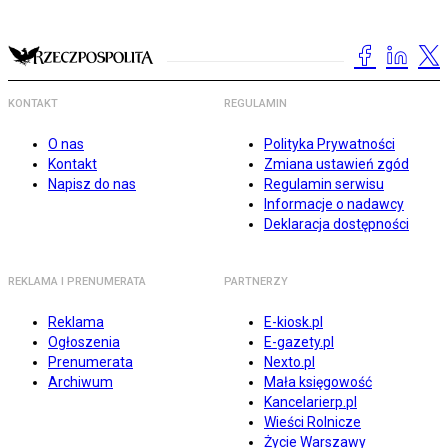
KONTAKT
REGULAMIN
O nas
Polityka Prywatności
Kontakt
Zmiana ustawień zgód
Napisz do nas
Regulamin serwisu
Informacje o nadawcy
Deklaracja dostępności
REKLAMA I PRENUMERATA
PARTNERZY
Reklama
E-kiosk.pl
Ogłoszenia
E-gazety.pl
Prenumerata
Nexto.pl
Archiwum
Mała księgowość
Kancelarierp.pl
Wieści Rolnicze
Życie Warszawy