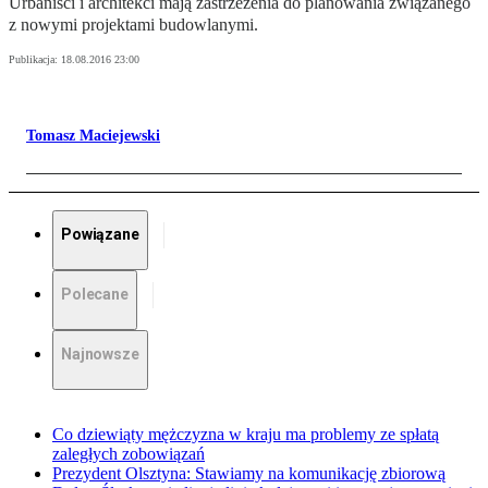
Urbaniści i architekci mają zastrzeżenia do planowania związanego
z nowymi projektami budowlanymi.
Publikacja:
18.08.2016 23:00
Tomasz Maciejewski
Powiązane
Polecane
Najnowsze
Co dziewiąty mężczyzna w kraju ma problemy ze spłatą
zaległych zobowiązań
Prezydent Olsztyna: Stawiamy na komunikację zbiorową