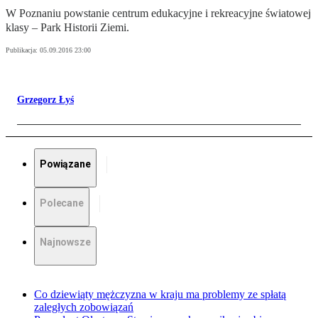
W Poznaniu powstanie centrum edukacyjne i rekreacyjne światowej
klasy – Park Historii Ziemi.
Publikacja:
05.09.2016 23:00
Grzegorz Łyś
Powiązane
Polecane
Najnowsze
Co dziewiąty mężczyzna w kraju ma problemy ze spłatą
zaległych zobowiązań