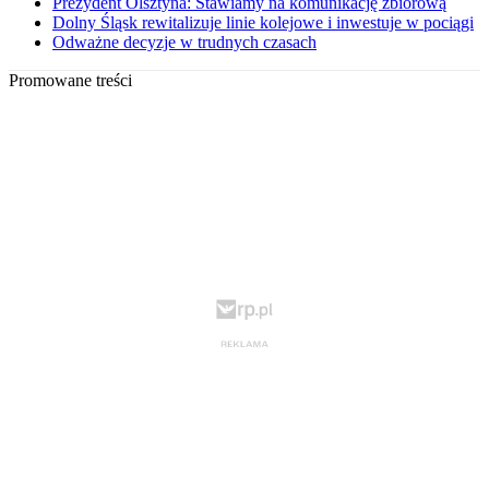
Prezydent Olsztyna: Stawiamy na komunikację zbiorową
Dolny Śląsk rewitalizuje linie kolejowe i inwestuje w pociągi
Odważne decyzje w trudnych czasach
Promowane treści