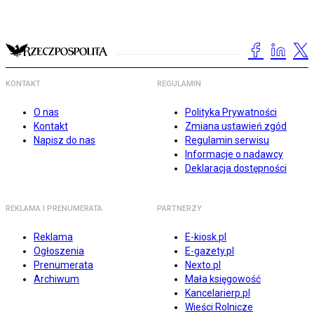
KONTAKT
REGULAMIN
O nas
Polityka Prywatności
Kontakt
Zmiana ustawień zgód
Napisz do nas
Regulamin serwisu
Informacje o nadawcy
Deklaracja dostępności
REKLAMA I PRENUMERATA
PARTNERZY
Reklama
E-kiosk.pl
Ogłoszenia
E-gazety.pl
Prenumerata
Nexto.pl
Archiwum
Mała księgowość
Kancelarierp.pl
Wieści Rolnicze