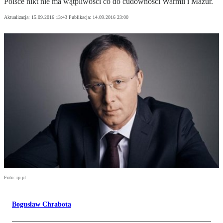
Polsce nikt nie ma wątpliwości co do cudowności Warmii i Mazur.
Aktualizacja:
15.09.2016 13:43
Publikacja:
14.09.2016 23:00
Foto: rp.pl
Bogusław Chrabota