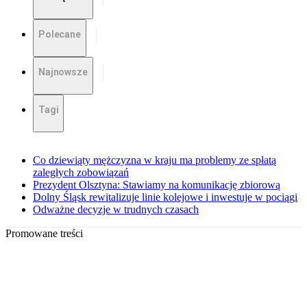
Polecane
Najnowsze
Tagi
Co dziewiąty mężczyzna w kraju ma problemy ze spłatą
zaległych zobowiązań
Prezydent Olsztyna: Stawiamy na komunikację zbiorową
Dolny Śląsk rewitalizuje linie kolejowe i inwestuje w pociągi
Odważne decyzje w trudnych czasach
Promowane treści