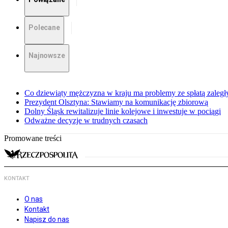
Polecane
Najnowsze
Co dziewiąty mężczyzna w kraju ma problemy ze spłatą zaleg
Prezydent Olsztyna: Stawiamy na komunikację zbiorową
Dolny Śląsk rewitalizuje linie kolejowe i inwestuje w pociągi
Odważne decyzje w trudnych czasach
Promowane treści
KONTAKT
O nas
Kontakt
Napisz do nas