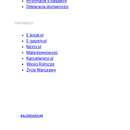
Informacje o nadawcy
Deklaracja dostępności
PARTNERZY
E-kiosk.pl
E-gazety.pl
Nexto.pl
Mała księgowość
Kancelarierp.pl
Wieści Rolnicze
Życie Warszawy
KALENDARIUM