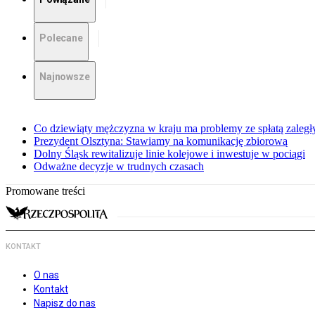
Polecane
Najnowsze
Co dziewiąty mężczyzna w kraju ma problemy ze spłatą zaleg
Prezydent Olsztyna: Stawiamy na komunikację zbiorową
Dolny Śląsk rewitalizuje linie kolejowe i inwestuje w pociągi
Odważne decyzje w trudnych czasach
Promowane treści
KONTAKT
O nas
Kontakt
Napisz do nas