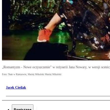
„Romantyzm - Nowe oczyszczenie” w reżyserii Jana Nowary, w wersji scenic
Foto: Teatr w Rzeszowie, Maciej Mikulski Maciej Mikulski
Jacek Cieślak
Powiązane