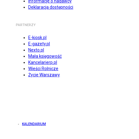
Informacje o nadawcy
Deklaracja dostępności
PARTNERZY
E-kiosk.pl
E-gazety.pl
Nexto.pl
Mała księgowość
Kancelarierp.pl
Wieści Rolnicze
Życie Warszawy
KALENDARIUM