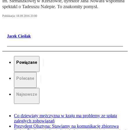
im. Siemaszkowej w Rzeszowie, dyrektor Jana Nowara wspomina
spektakl o Tadeuszu Nalepie. To znakomity pomysł.
Publikacja:
18.09.2016 23:00
Jacek Cieślak
Powiązane
Polecane
Najnowsze
Co dziewiąty mężczyzna w kraju ma problemy ze spłatą
zaległych zobowiązań
Prezydent Olsztyna: Stawiamy na komunikację zbiorową