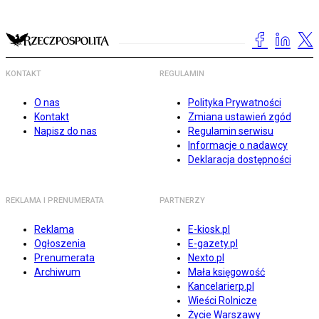
KONTAKT
REGULAMIN
O nas
Polityka Prywatności
Kontakt
Zmiana ustawień zgód
Napisz do nas
Regulamin serwisu
Informacje o nadawcy
Deklaracja dostępności
REKLAMA I PRENUMERATA
PARTNERZY
Reklama
E-kiosk.pl
Ogłoszenia
E-gazety.pl
Prenumerata
Nexto.pl
Archiwum
Mała księgowość
Kancelarierp.pl
Wieści Rolnicze
Życie Warszawy